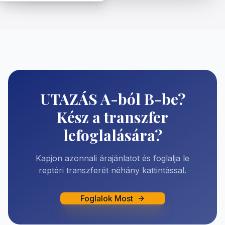
UTAZÁS A-ból B-be?
Kész a transzfer
lefoglalására?
Kapjon azonnali árajánlatot és foglalja le
reptéri transzferét néhány kattintással.
Foglalok Most