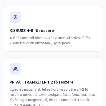
KISBUSZ 4-8 fő részére
4-8 fő utas szállításához kényelmes klimatizált 9 fős
kisbuszt tudunk biztosítani./Gyűjtőjárat/
PRIVÁT TRANSZFER 1-2 fő részére
Üzleti és magánutak teljes körű kiszolgálása 1-2 fő
részére privát transzfer szolgáltatással. Nincs más utas.
Kizárólag a megrendelő, és az ő utastársai utaznak.
KÉRJEN AJÁNLATOT!