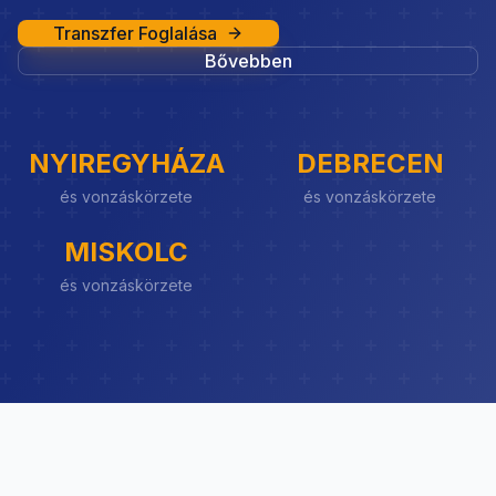
Transzfer Foglalása
Bővebben
NYIREGYHÁZA
DEBRECEN
és vonzáskörzete
és vonzáskörzete
MISKOLC
és vonzáskörzete