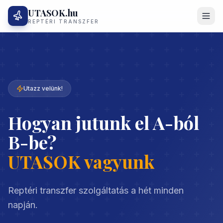
UTASOK.hu
REPTÉRI TRANSZFER
Utazz velünk!
Hogyan jutunk el A-ból
B-be?
UTASOK vagyunk
Reptéri transzfer szolgáltatás a hét minden
napján.