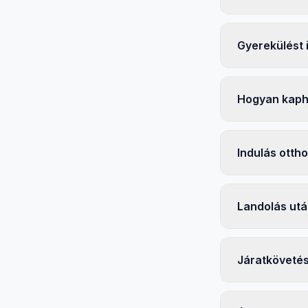
Gyerekülést 
Hogyan kaph
Indulás ottho
Landolás ut
Járatköveté