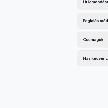
Út lemondás
Foglalás mód
Csomagok
Házikedvenc