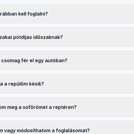
rábban kell foglalni?
szakai pótdíjas időszaknak?
 csomag fér el egy autóban?
ha a repülőm késik?
om meg a sofőrömet a reptéren?
 vagy módosíthatom a foglalásomat?