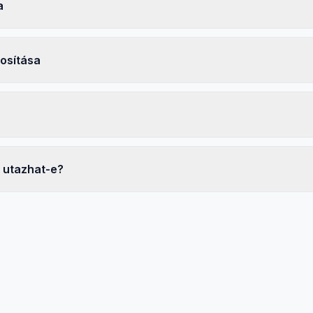
a
osítása
 utazhat-e?