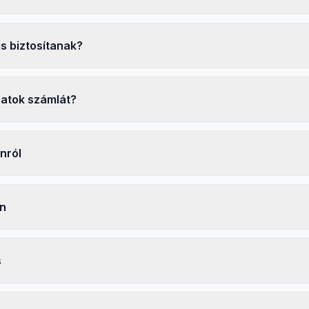
is biztosítanak?
atok számlát?
nról
án
s