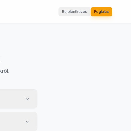
Bejelentkezés
Foglalás
k
ról.