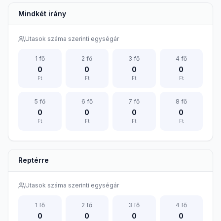
Mindkét irány
Utasok száma szerinti egységár
1
fő
2
fő
3
fő
4
fő
0
0
0
0
Ft
Ft
Ft
Ft
5
fő
6
fő
7
fő
8
fő
0
0
0
0
Ft
Ft
Ft
Ft
Reptérre
Utasok száma szerinti egységár
1
fő
2
fő
3
fő
4
fő
0
0
0
0