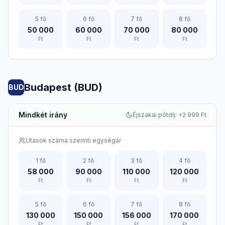
5
fő
6
fő
7
fő
8
fő
50 000
60 000
70 000
80 000
Ft
Ft
Ft
Ft
Budapest (BUD)
BUD
Mindkét irány
Éjszakai pótdíj: +
2 999
Ft
Utasok száma szerinti egységár
1
fő
2
fő
3
fő
4
fő
58 000
90 000
110 000
120 000
Ft
Ft
Ft
Ft
5
fő
6
fő
7
fő
8
fő
130 000
150 000
156 000
170 000
Ft
Ft
Ft
Ft