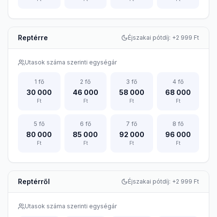
Reptérre
Éjszakai pótdíj: +
2 999
Ft
Utasok száma szerinti egységár
1
fő
2
fő
3
fő
4
fő
30 000
46 000
58 000
68 000
Ft
Ft
Ft
Ft
5
fő
6
fő
7
fő
8
fő
80 000
85 000
92 000
96 000
Ft
Ft
Ft
Ft
Reptérről
Éjszakai pótdíj: +
2 999
Ft
Utasok száma szerinti egységár