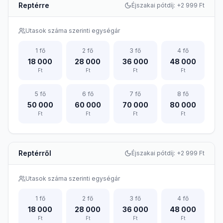
Reptérre
Éjszakai pótdíj: +
2 999
Ft
Utasok száma szerinti egységár
1
fő
2
fő
3
fő
4
fő
18 000
28 000
36 000
48 000
Ft
Ft
Ft
Ft
5
fő
6
fő
7
fő
8
fő
50 000
60 000
70 000
80 000
Ft
Ft
Ft
Ft
Reptérről
Éjszakai pótdíj: +
2 999
Ft
Utasok száma szerinti egységár
1
fő
2
fő
3
fő
4
fő
18 000
28 000
36 000
48 000
Ft
Ft
Ft
Ft