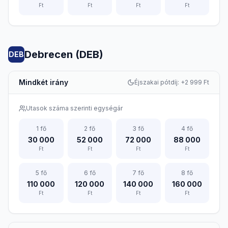
Ft
Ft
Ft
Ft
Debrecen (DEB)
DEB
Mindkét irány
Éjszakai pótdíj: +
2 999
Ft
Utasok száma szerinti egységár
1
fő
2
fő
3
fő
4
fő
30 000
52 000
72 000
88 000
Ft
Ft
Ft
Ft
5
fő
6
fő
7
fő
8
fő
110 000
120 000
140 000
160 000
Ft
Ft
Ft
Ft