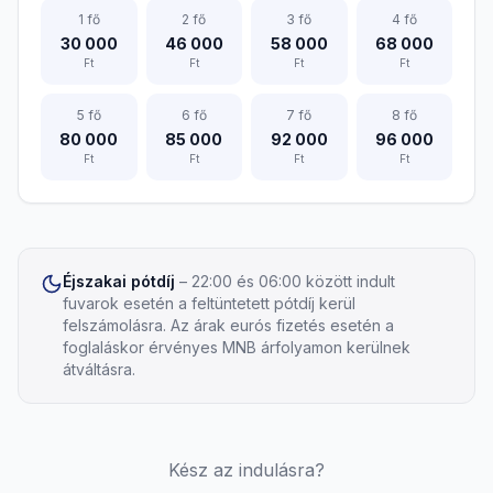
1
fő
2
fő
3
fő
4
fő
30 000
46 000
58 000
68 000
Ft
Ft
Ft
Ft
5
fő
6
fő
7
fő
8
fő
80 000
85 000
92 000
96 000
Ft
Ft
Ft
Ft
Éjszakai pótdíj
– 22:00 és 06:00 között indult
fuvarok esetén a feltüntetett pótdíj kerül
felszámolásra. Az árak eurós fizetés esetén a
foglaláskor érvényes MNB árfolyamon kerülnek
átváltásra.
Kész az indulásra?