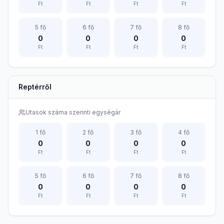
Ft
Ft
Ft
Ft
5
fő
6
fő
7
fő
8
fő
0
0
0
0
Ft
Ft
Ft
Ft
Reptérről
Utasok száma szerinti egységár
1
fő
2
fő
3
fő
4
fő
0
0
0
0
Ft
Ft
Ft
Ft
5
fő
6
fő
7
fő
8
fő
0
0
0
0
Ft
Ft
Ft
Ft