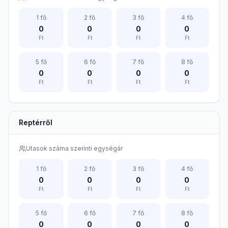
1
fő
2
fő
3
fő
4
fő
0
0
0
0
Ft
Ft
Ft
Ft
5
fő
6
fő
7
fő
8
fő
0
0
0
0
Ft
Ft
Ft
Ft
Reptérről
Utasok száma szerinti egységár
1
fő
2
fő
3
fő
4
fő
0
0
0
0
Ft
Ft
Ft
Ft
5
fő
6
fő
7
fő
8
fő
0
0
0
0