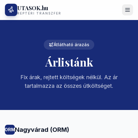
UTASOK.hu
REPTÉRI TRANSZFER
Átlátható árazás
Árlistánk
Fix árak, rejtett költségek nélkül. Az ár
tartalmazza az összes útköltséget.
Nagyvárad (ORM)
ORM