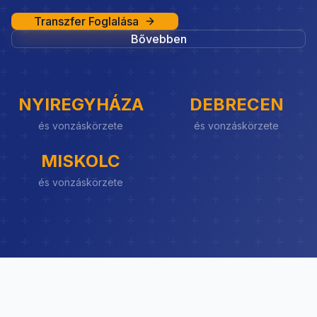
Transzfer Foglalása
Bővebben
NYIREGYHÁZA
DEBRECEN
és vonzáskörzete
és vonzáskörzete
MISKOLC
és vonzáskörzete