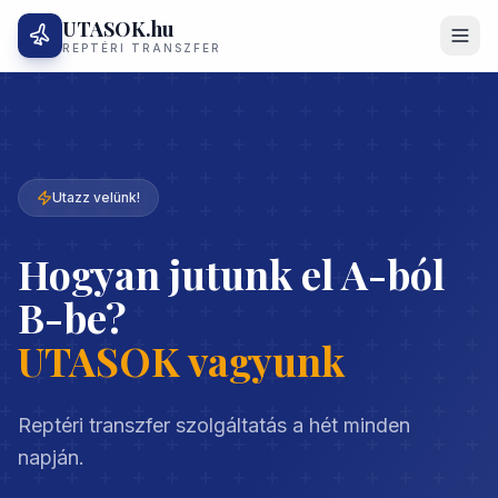
UTASOK.hu
REPTÉRI TRANSZFER
Utazz velünk!
Hogyan jutunk el A-ból
B-be?
UTASOK vagyunk
Reptéri transzfer szolgáltatás a hét minden
napján.