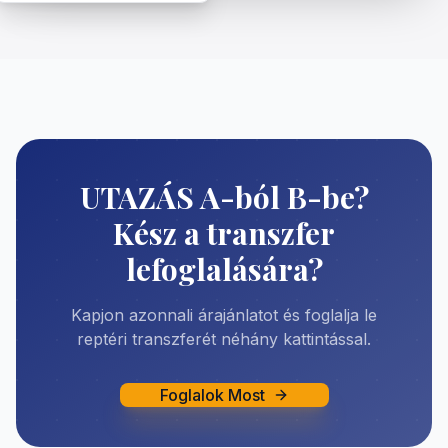
UTAZÁS A-ból B-be?
Kész a transzfer
lefoglalására?
Kapjon azonnali árajánlatot és foglalja le
reptéri transzferét néhány kattintással.
Foglalok Most