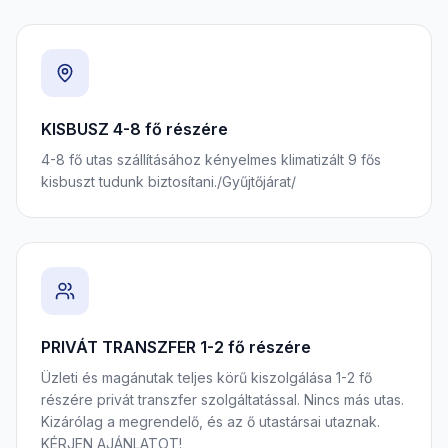
KISBUSZ 4-8 fő részére
4-8 fő utas szállításához kényelmes klimatizált 9 fős
kisbuszt tudunk biztosítani./Gyűjtőjárat/
PRIVÁT TRANSZFER 1-2 fő részére
Üzleti és magánutak teljes körű kiszolgálása 1-2 fő
részére privát transzfer szolgáltatással. Nincs más utas.
Kizárólag a megrendelő, és az ő utastársai utaznak.
KÉRJEN AJÁNLATOT!