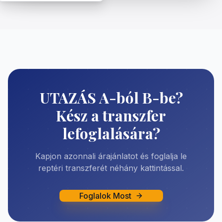
UTAZÁS A-ból B-be?
Kész a transzfer
lefoglalására?
Kapjon azonnali árajánlatot és foglalja le
reptéri transzferét néhány kattintással.
Foglalok Most