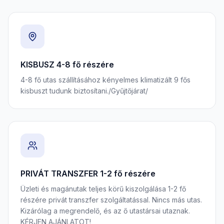
KISBUSZ 4-8 fő részére
4-8 fő utas szállításához kényelmes klimatizált 9 fős
kisbuszt tudunk biztosítani./Gyűjtőjárat/
PRIVÁT TRANSZFER 1-2 fő részére
Üzleti és magánutak teljes körű kiszolgálása 1-2 fő
részére privát transzfer szolgáltatással. Nincs más utas.
Kizárólag a megrendelő, és az ő utastársai utaznak.
KÉRJEN AJÁNLATOT!