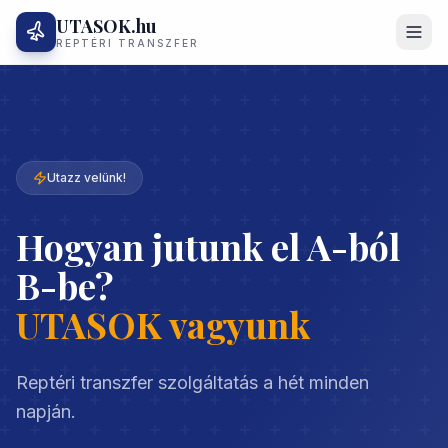
UTASOK.hu
REPTÉRI TRANSZFER
Utazz velünk!
Hogyan jutunk el A-ból
B-be?
UTASOK vagyunk
Reptéri transzfer szolgáltatás a hét minden
napján.