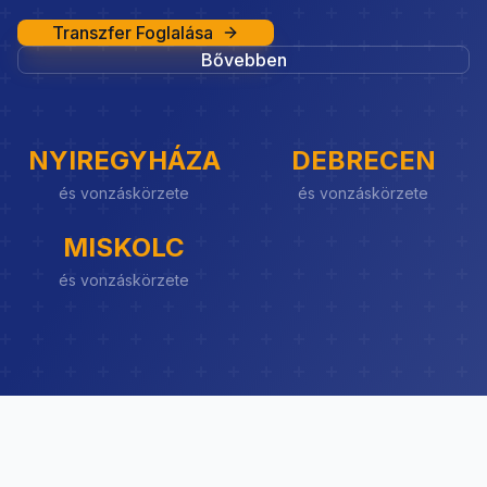
Transzfer Foglalása
Bővebben
NYIREGYHÁZA
DEBRECEN
és vonzáskörzete
és vonzáskörzete
MISKOLC
és vonzáskörzete