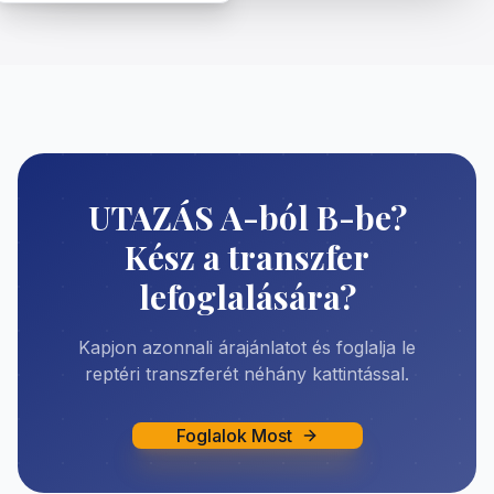
UTAZÁS A-ból B-be?
Kész a transzfer
lefoglalására?
Kapjon azonnali árajánlatot és foglalja le
reptéri transzferét néhány kattintással.
Foglalok Most