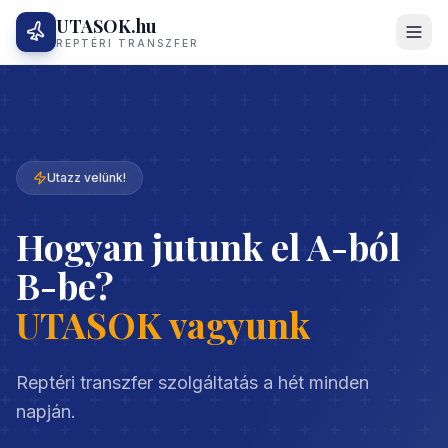
UTASOK.hu
REPTÉRI TRANSZFER
Utazz velünk!
Hogyan jutunk el A-ból
B-be?
UTASOK vagyunk
Reptéri transzfer szolgáltatás a hét minden
napján.