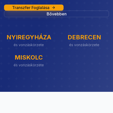
Transzfer Foglalása
Bővebben
NYIREGYHÁZA
DEBRECEN
és vonzáskörzete
és vonzáskörzete
MISKOLC
és vonzáskörzete