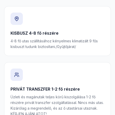
KISBUSZ 4-8 fő részére
4-8 fő utas szállításához kényelmes klimatizált 9 fős
kisbuszt tudunk biztosítani./Gyűjtőjárat/
PRIVÁT TRANSZFER 1-2 fő részére
Üzleti és magánutak teljes körű kiszolgálása 1-2 fő
részére privát transzfer szolgáltatással. Nincs más utas.
Kizárólag a megrendelő, és az ő utastársai utaznak.
KÉRJEN AJÁNLATOT!